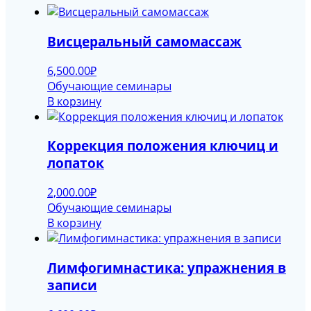
Висцеральный самомассаж
6,500.00
₽
Обучающие семинары
В корзину
Коррекция положения ключиц и
лопаток
2,000.00
₽
Обучающие семинары
В корзину
Лимфогимнастика: упражнения в
записи